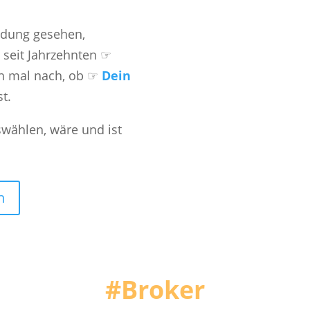
ndung gesehen,
n seit Jahrzehnten ☞
ach mal nach, ob ☞
Dein
st.
swählen, wäre und ist
n
#Broker