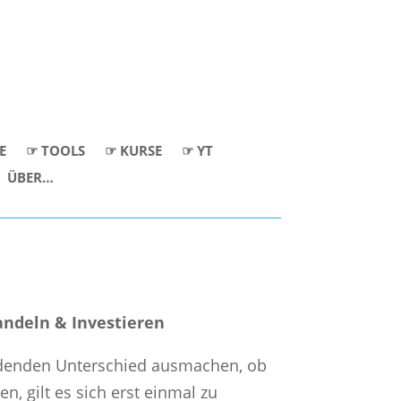
E
☞ TOOLS
☞ KURSE
☞ YT
ÜBER…
andeln & Investieren
heidenden Unterschied ausmachen, ob
n, gilt es sich erst einmal zu