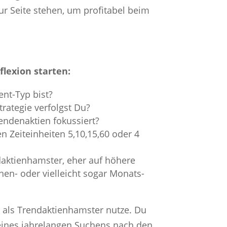
zur Seite stehen, um profitabel beim
flexion starten:
ent-Typ bist?
rategie verfolgst Du?
endenaktien fokussiert?
en Zeiteinheiten 5,10,15,60 oder 4
daktienhamster, eher auf höhere
hen- oder vielleicht sogar Monats-
h als Trendaktienhamster nutze. Du
 eines jahrelangen Suchens nach den