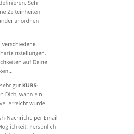
definieren. Sehr
ene Zeiteinheiten
nander anordnen
s verschiedene
harteinstellungen.
ichkeiten auf Deine
cken…
 sehr gut
KURS-
en Dich, wann ein
vel erreicht wurde.
sh-Nachricht, per Email
öglichkeit. Persönlich