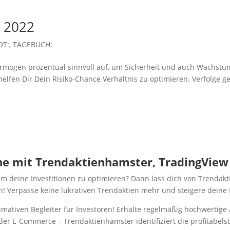
 2022
OT:
,
TAGEBUCH:
 Vermögen prozentual sinnvoll auf, um Sicherheit und auch Wachstu
helfen Dir Dein Risiko-Chance Verhältnis zu optimieren. Verfolge g
e mit Trendaktienhamster, TradingView u
 deine Investitionen zu optimieren? Dann lass dich von Trendakt
n! Verpasse keine lukrativen Trendaktien mehr und steigere deine
timativen Begleiter für Investoren! Erhalte regelmäßig hochwertig
der E-Commerce – Trendaktienhamster identifiziert die profitabelst