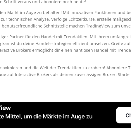
n Schritt voraus und abonniere noch heute!
den Markt im Auge zu behalten! Mit innovativen Funktionen und b
zur technischen Analyse. Verfolge Echtzeitkurse, erstelle maßgesc
 benutzerfreundliche Schnittstelle machen TradingView zum unver
iger Partner für den Handel mit Trendaktien. Mit ihrem umfangre
kannst du deine Handelsstrategien effizient umsetzen. Greife auf
nteractive Brokers ermöglicht dir einen nahtlosen Handel mit Trend
maximieren und die Welt der Trendaktien zu erobern! Abonniere T
ue auf Interactive Brokers als deinen zuverlässigen Broker. Start