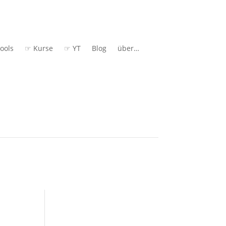
ools
☞ Kurse
☞ YT
Blog
über…