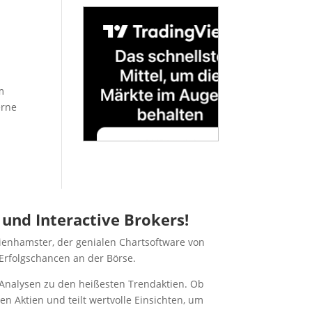
m
erne
nd Interactive Brokers!
ienhamster, der genialen Chartsoftware von
 Erfolgschancen an der Börse.
e Analysen zu den heißesten Trendaktien. Ob
en Aktien und teilt wertvolle Einsichten, um